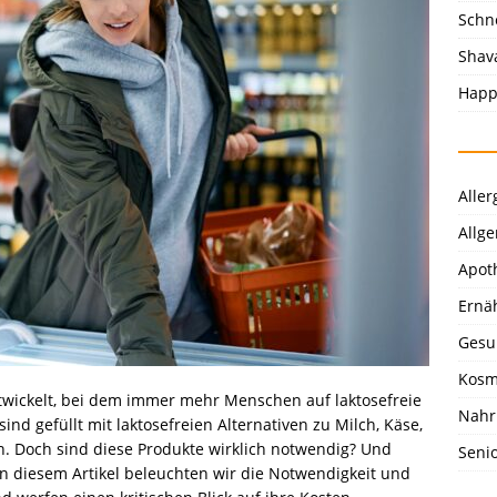
Schn
Shav
Happ
Aller
Allg
Apot
Ernä
Gesu
Kosm
ntwickelt, bei dem immer mehr Menschen auf laktosefreie
Nahr
nd gefüllt mit laktosefreien Alternativen zu Milch, Käse,
. Doch sind diese Produkte wirklich notwendig? Und
Seni
In diesem Artikel beleuchten wir die Notwendigkeit und