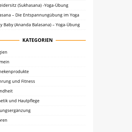
eidersitz (Sukhasana) -Yoga-Übung
asana – Die Entspannungübung im Yoga
y Baby (Ananda Balasana) – Yoga-Übung
KATEGORIEN
gien
emein
hekenprodukte
hrung und Fitness
ndheit
etik und Hautpflege
ungsergänzung
oren