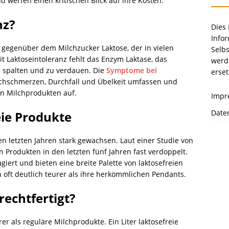
 werfen einen kritischen Blick auf ihre Kosten.
nz?
Dies 
Info
it gegenüber dem Milchzucker Laktose, der in vielen
Selb
t Laktoseintoleranz fehlt das Enzym Laktase, das
werd
 spalten und zu verdauen. Die
Symptome bei
erset
hschmerzen, Durchfall und Übelkeit umfassen und
on Milchprodukten auf.
Impr
Date
eie Produkte
den letzten Jahren stark gewachsen. Laut einer Studie von
n Produkten in den letzten fünf Jahren fast verdoppelt.
giert und bieten eine breite Palette von laktosefreien
h oft deutlich teurer als ihre herkömmlichen Pendants.
rechtfertigt?
er als reguläre Milchprodukte. Ein Liter laktosefreie