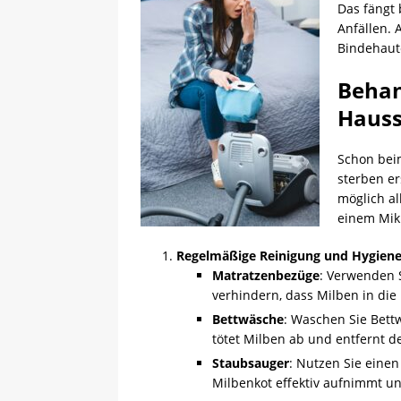
Das fängt 
Anfällen. 
Bindehaut
Behan
Hauss
Schon bei
sterben e
möglich al
einem Mikr
Regelmäßige Reinigung und Hygien
Matratzenbezüge
: Verwenden 
verhindern, dass Milben in die
Bettwäsche
: Waschen Sie Bett
tötet Milben ab und entfernt d
Staubsauger
: Nutzen Sie einen
Milbenkot effektiv aufnimmt und