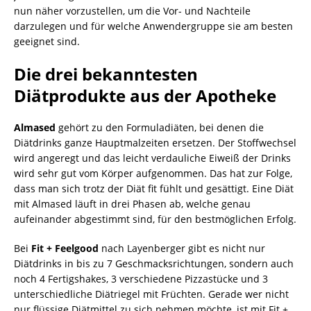
nun näher vorzustellen, um die Vor- und Nachteile
darzulegen und für welche Anwendergruppe sie am besten
geeignet sind.
Die drei bekanntesten
Diätprodukte aus der Apotheke
Almased
gehört zu den Formuladiäten, bei denen die
Diätdrinks ganze Hauptmalzeiten ersetzen. Der Stoffwechsel
wird angeregt und das leicht verdauliche Eiweiß der Drinks
wird sehr gut vom Körper aufgenommen. Das hat zur Folge,
dass man sich trotz der Diät fit fühlt und gesättigt. Eine Diät
mit Almased läuft in drei Phasen ab, welche genau
aufeinander abgestimmt sind, für den bestmöglichen Erfolg.
Bei
Fit + Feelgood
nach Layenberger gibt es nicht nur
Diätdrinks in bis zu 7 Geschmacksrichtungen, sondern auch
noch 4 Fertigshakes, 3 verschiedene Pizzastücke und 3
unterschiedliche Diätriegel mit Früchten. Gerade wer nicht
nur flüssige Diätmittel zu sich nehmen möchte, ist mit Fit +